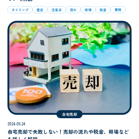
タイミング
査定
注意点
流れ
相場
税金
費用
自宅売却
2024.05.24
自宅売却で失敗しない！売却の流れや税金、相場など