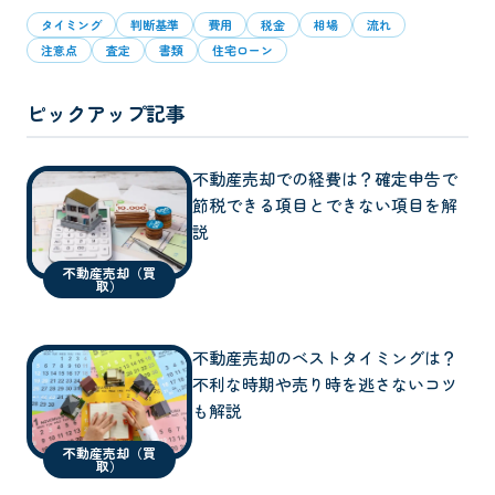
タイミング
判断基準
費用
税金
相場
流れ
注意点
査定
書類
住宅ローン
ピックアップ記事
不動産売却での経費は？確定申告で
節税できる項目とできない項目を解
説
不動産売却（買
取）
不動産売却のベストタイミングは？
不利な時期や売り時を逃さないコツ
も解説
不動産売却（買
取）