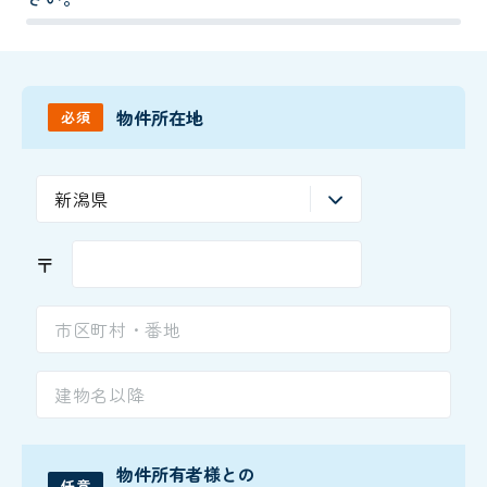
物件所在地
必須
〒
物件所有者様との
任意