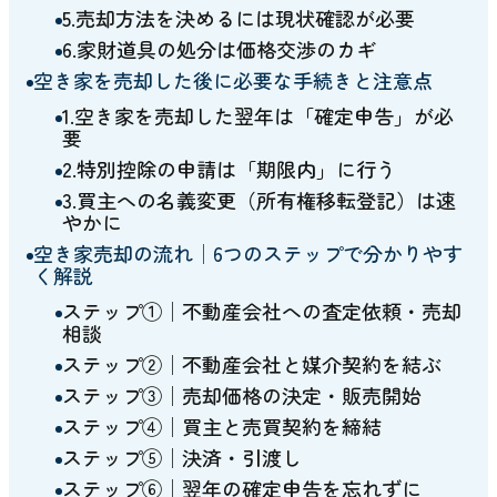
5.売却方法を決めるには現状確認が必要
6.家財道具の処分は価格交渉のカギ
空き家を売却した後に必要な手続きと注意点
1.空き家を売却した翌年は「確定申告」が必
要
2.特別控除の申請は「期限内」に行う
3.買主への名義変更（所有権移転登記）は速
やかに
空き家売却の流れ│6つのステップで分かりやす
く解説
ステップ①│不動産会社への査定依頼・売却
相談
ステップ②│不動産会社と媒介契約を結ぶ
ステップ③│売却価格の決定・販売開始
ステップ④│買主と売買契約を締結
ステップ⑤│決済・引渡し
ステップ⑥│翌年の確定申告を忘れずに