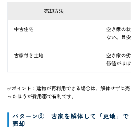
売却方法
適
中古住宅
空き家の状態
ない。目安は
古家付き土地
空き家の劣化
価値がほぼ見
✅ポイント：建物が再利用できる場合は、解体せずに売
ったほうが費用面で有利です。
パターン②│古家を解体して「更地」で
売却