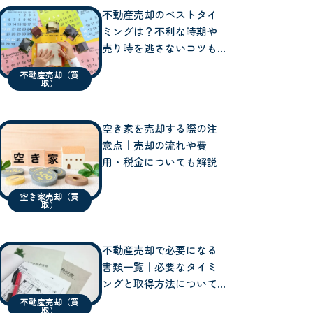
不動産売却のベストタイ
ミングは？不利な時期や
売り時を逃さないコツも
解説
不動産売却（買
取）
空き家を売却する際の注
意点｜売却の流れや費
用・税金についても解説
空き家売却（買
取）
不動産売却で必要になる
書類一覧｜必要なタイミ
ングと取得方法について
も
不動産売却（買
取）